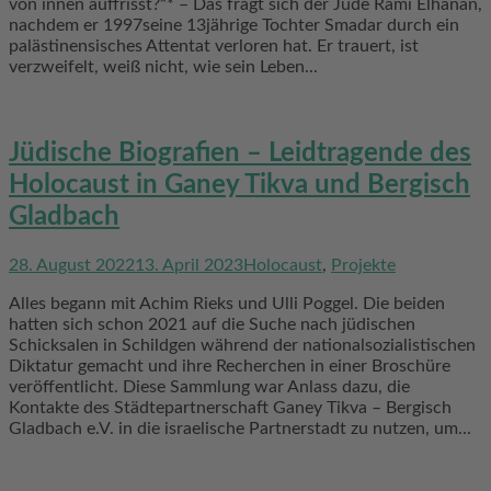
von innen auffrisst?“* – Das fragt sich der Jude Rami Elhanan,
nachdem er 1997seine 13jährige Tochter Smadar durch ein
palästinensisches Attentat verloren hat. Er trauert, ist
verzweifelt, weiß nicht, wie sein Leben...
Jüdische Biografien – Leidtragende des
Holocaust in Ganey Tikva und Bergisch
Gladbach
28. August 2022
13. April 2023
Holocaust
,
Projekte
Alles begann mit Achim Rieks und Ulli Poggel. Die beiden
hatten sich schon 2021 auf die Suche nach jüdischen
Schicksalen in Schildgen während der nationalsozialistischen
Diktatur gemacht und ihre Recherchen in einer Broschüre
veröffentlicht. Diese Sammlung war Anlass dazu, die
Kontakte des Städtepartnerschaft Ganey Tikva – Bergisch
Gladbach e.V. in die israelische Partnerstadt zu nutzen, um...