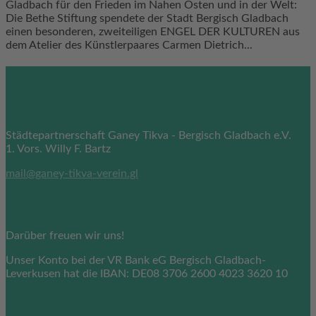
Gladbach für den Frieden im Nahen Osten und in der Welt:
Die Bethe Stiftung spendete der Stadt Bergisch Gladbach
einen besonderen, zweiteiligen ENGEL DER KULTUREN aus
dem Atelier des Künstlerpaares Carmen Dietrich...
Kontakt
Städtepartnerschaft Ganey Tikva - Bergisch Gladbach e.V.
1. Vors. Willy F. Bartz
mail@ganey-tikva-verein.gl
Sie möchten spenden?
Darüber freuen wir uns!
Unser Konto bei der VR Bank eG Bergisch Gladbach-
Leverkusen hat die IBAN: DE08 3706 2600 4023 3620 10
Sie möchten in Verbindung bleiben?