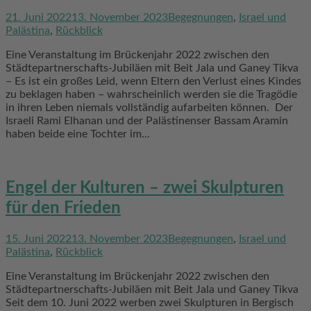
21. Juni 2022
13. November 2023
Begegnungen
,
Israel und
Palästina
,
Rückblick
Eine Veranstaltung im Brückenjahr 2022 zwischen den
Städtepartnerschafts-Jubiläen mit Beit Jala und Ganey Tikva
– Es ist ein großes Leid, wenn Eltern den Verlust eines Kindes
zu beklagen haben – wahrscheinlich werden sie die Tragödie
in ihren Leben niemals vollständig aufarbeiten können. Der
Israeli Rami Elhanan und der Palästinenser Bassam Aramin
haben beide eine Tochter im...
Engel der Kulturen – zwei Skulpturen
für den Frieden
15. Juni 2022
13. November 2023
Begegnungen
,
Israel und
Palästina
,
Rückblick
Eine Veranstaltung im Brückenjahr 2022 zwischen den
Städtepartnerschafts-Jubiläen mit Beit Jala und Ganey Tikva
Seit dem 10. Juni 2022 werben zwei Skulpturen in Bergisch