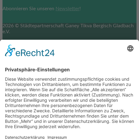
Abonnieren Sie unseren
Newsletter
!
2026 © Städtepartnerschaft Ganey Tikva Bergisch Gladbach
e.V.
Impressum
Datenschutz
Cookie-Einstellungen
Scroll
to
top