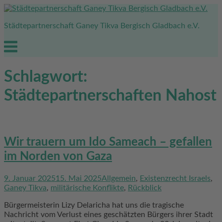
Skip
to
Städtepartnerschaft Ganey Tikva Bergisch Gladbach e.V.
content
Menu
Schlagwort:
Städtepartnerschaften Nahost
Wir trauern um Ido Sameach – gefallen
im Norden von Gaza
9. Januar 2025
15. Mai 2025
Allgemein
,
Existenzrecht Israels
,
Ganey Tikva
,
militärische Konflikte
,
Rückblick
Bürgermeisterin Lizy Delaricha hat uns die tragische
Nachricht vom Verlust eines geschätzten Bürgers ihrer Stadt