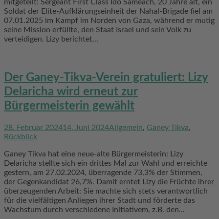
mitgeteilt: Sergeant First Class Ido Sameach, 20 Jahre alt, ein
Soldat der Elite-Aufklärungseinheit der Nahal-Brigade fiel am
07.01.2025 im Kampf im Norden von Gaza, während er mutig
seine Mission erfüllte, den Staat Israel und sein Volk zu
verteidigen. Lizy berichtet...
Der Ganey-Tikva-Verein gratuliert: Lizy
Delaricha wird erneut zur
Bürgermeisterin gewählt
28. Februar 2024
14. Juni 2024
Allgemein
,
Ganey Tikva
,
Rückblick
Ganey Tikva hat eine neue-alte Bürgermeisterin: Lizy
Delaricha stellte sich ein drittes Mal zur Wahl und erreichte
gestern, am 27.02.2024, überragende 73,3% der Stimmen,
der Gegenkandidat 26,7%. Damit erntet Lizy die Früchte ihrer
überzeugenden Arbeit: Sie machte sich stets verantwortlich
für die vielfältigen Anliegen ihrer Stadt und förderte das
Wachstum durch verschiedene Initiativem, z.B. den...