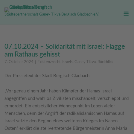
Skip
M
to
Städtepartnerschaft Ganey Tikva Bergisch Gladbach e.V.
content
07.10.2024 – Solidarität mit Israel: Flagge
am Rathaus gehisst
7. Oktober 2024
Existenzrecht Israels
,
Ganey Tikva
,
Rückblick
Der Pressetext der Stadt Bergisch Gladbach:
„Vor genau einem Jahr haben Kämpfer der Hamas Israel
angegriffen und wahllos Zivilisten misshandelt, verschleppt und
ermordet. Ein entsetzlicher Wendepunkt im Leben vieler
Menschen, denn der Angriff der radikalislamischen Hamas auf
Israel setzte den Beginn eines weiteren Krieges im Nahen
Osten“, erklärt die stellvertretende Bürgermeisterin Anna Maria