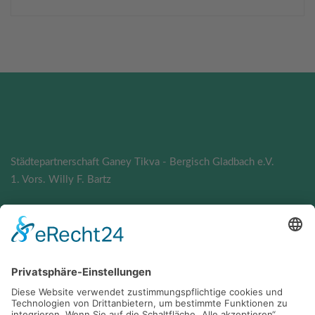
Kontakt
Städtepartnerschaft Ganey Tikva - Bergisch Gladbach e.V.
1. Vors. Willy F. Bartz
mail@ganey-tikva-verein.gl
Sie möchten spenden?
Darüber freuen wir uns!