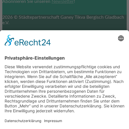
Abonnieren Sie unseren
Newsletter
!
2026 © Städtepartnerschaft Ganey Tikva Bergisch Gladbach
e.V.
Impressum
Datenschutz
Cookie-Einstellungen
Scroll
to
top