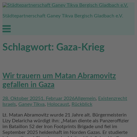
Skip
to
Städtepartnerschaft Ganey Tikva Bergisch Gladbach e.V.
content
Menu
Schlagwort:
Gaza-Krieg
Wir trauern um Matan Abramovitz
gefallen in Gaza
28. Oktober 2025
1. Februar 2026
Allgemein
,
Existenzrecht
Israels
,
Ganey Tikva
,
Holocaust
,
Rückblick
Lt. Matan Abramovitz wurde 21 Jahre alt. Bürgermeisterin
Lizy Delaricha würdigt ihn: „Matan diente als Panzeroffizier
im Bataillon 52 der Iron Footprints Brigade und fiel im
September 2025 heldenhaft im Norden Gazas. Er studierte