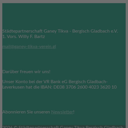
Kontakt
Städtepartnerschaft Ganey Tikva - Bergisch Gladbach e.V.
1. Vors. Willy F. Bartz
mail@ganey-tikva-verein.gl
Sie möchten spenden?
Darüber freuen wir uns!
Unser Konto bei der VR Bank eG Bergisch Gladbach-
Leverkusen hat die IBAN: DE08 3706 2600 4023 3620 10
Sie möchten in Verbindung bleiben?
Abonnieren Sie unseren
Newsletter
!
2026 © Städtepartnerschaft Ganey Tikva Bergisch Gladbach