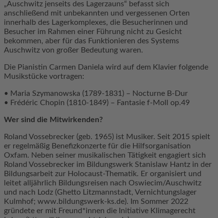
„Auschwitz jenseits des Lagerzauns“ befasst sich
anschließend mit unbekannten und vergessenen Orten
innerhalb des Lagerkomplexes, die Besucherinnen und
Besucher im Rahmen einer Führung nicht zu Gesicht
bekommen, aber für das Funktionieren des Systems
Auschwitz von großer Bedeutung waren.
Die Pianistin Carmen Daniela wird auf dem Klavier folgende
Musikstücke vortragen:
• Maria Szymanowska (1789-1831) – Nocturne B-Dur
• Frédéric Chopin (1810-1849) – Fantasie f-Moll op.49
Wer sind die Mitwirkenden?
Roland Vossebrecker (geb. 1965) ist Musiker. Seit 2015 spielt
er regelmäßig Benefizkonzerte für die Hilfsorganisation
Oxfam. Neben seiner musikalischen Tätigkeit engagiert sich
Roland Vossebrecker im Bildungswerk Stanislaw Hantz in der
Bildungsarbeit zur Holocaust-Thematik. Er organisiert und
leitet alljährlich Bildungsreisen nach Oswiecim/Auschwitz
und nach Lodz (Ghetto Litzmannstadt, Vernichtungslager
Kulmhof; www.bildungswerk-ks.de). Im Sommer 2022
gründete er mit Freund*innen die Initiative Klimagerecht