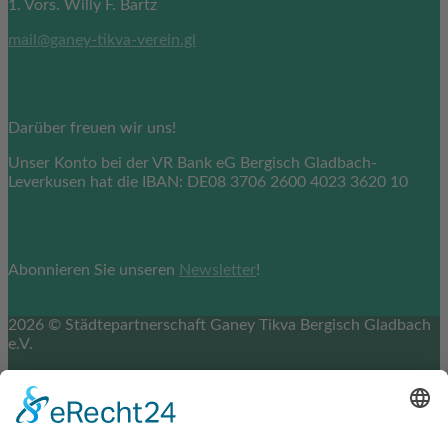
1. Vors. Willy F. Bartz
mail@ganey-tikva-verein.gl
Sie möchten spenden?
Darüber freuen wir uns!
Unser Konto bei der VR Bank eG Bergisch Gladbach-
Leverkusen hat die IBAN: DE08 3706 2600 4023 3620 10
Sie möchten in Verbindung bleiben?
Abonnieren Sie unseren
Newsletter
!
2026 © Städtepartnerschaft Ganey Tikva Bergisch Gladbach
e.V.
Impressum
Datenschutz
Cookie-Einstellungen