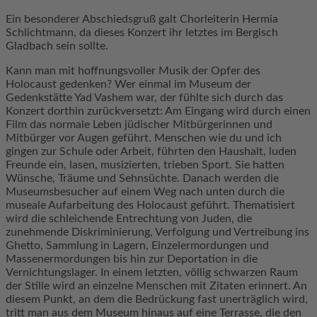
Ein besonderer Abschiedsgruß galt Chorleiterin Hermia
Schlichtmann, da dieses Konzert ihr letztes im Bergisch
Gladbach sein sollte.
Kann man mit hoffnungsvoller Musik der Opfer des
Holocaust gedenken? Wer einmal im Museum der
Gedenkstätte Yad Vashem war, der fühlte sich durch das
Konzert dorthin zurückversetzt: Am Eingang wird durch einen
Film das normale Leben jüdischer Mitbürgerinnen und
Mitbürger vor Augen geführt. Menschen wie du und ich
gingen zur Schule oder Arbeit, führten den Haushalt, luden
Freunde ein, lasen, musizierten, trieben Sport. Sie hatten
Wünsche, Träume und Sehnsüchte. Danach werden die
Museumsbesucher auf einem Weg nach unten durch die
museale Aufarbeitung des Holocaust geführt. Thematisiert
wird die schleichende Entrechtung von Juden, die
zunehmende Diskriminierung, Verfolgung und Vertreibung ins
Ghetto, Sammlung in Lagern, Einzelermordungen und
Massenermordungen bis hin zur Deportation in die
Vernichtungslager. In einem letzten, völlig schwarzen Raum
der Stille wird an einzelne Menschen mit Zitaten erinnert. An
diesem Punkt, an dem die Bedrückung fast unerträglich wird,
tritt man aus dem Museum hinaus auf eine Terrasse, die den