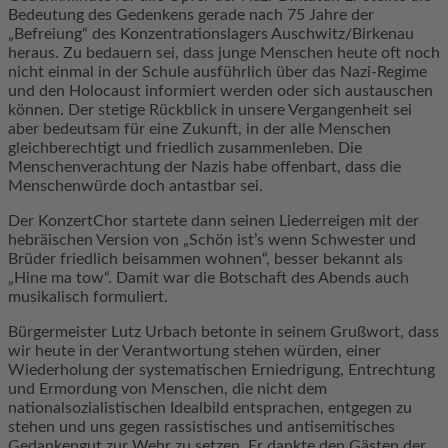
Bedeutung des Gedenkens gerade nach 75 Jahre der
„Befreiung“ des Konzentrationslagers Auschwitz/Birkenau
heraus. Zu bedauern sei, dass junge Menschen heute oft noch
nicht einmal in der Schule ausführlich über das Nazi-Regime
und den Holocaust informiert werden oder sich austauschen
können. Der stetige Rückblick in unsere Vergangenheit sei
aber bedeutsam für eine Zukunft, in der alle Menschen
gleichberechtigt und friedlich zusammenleben. Die
Menschenverachtung der Nazis habe offenbart, dass die
Menschenwürde doch antastbar sei.
Der KonzertChor startete dann seinen Liederreigen mit der
hebräischen Version von „Schön ist’s wenn Schwester und
Brüder friedlich beisammen wohnen“, besser bekannt als
„Hine ma tow“. Damit war die Botschaft des Abends auch
musikalisch formuliert.
Bürgermeister Lutz Urbach betonte in seinem Grußwort, dass
wir heute in der Verantwortung stehen würden, einer
Wiederholung der systematischen Erniedrigung, Entrechtung
und Ermordung von Menschen, die nicht dem
nationalsozialistischen Idealbild entsprachen, entgegen zu
stehen und uns gegen rassistisches und antisemitisches
Gedankengut zur Wehr zu setzen. Er dankte den Gästen der