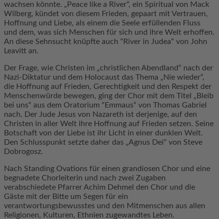
wachsen könnte. „Peace like a River“, ein Spiritual von Mack
Wilberg, kündet von diesem Frieden, gepaart mit Vertrauen,
Hoffnung und Liebe, als einem die Seele erfüllenden Fluss
und dem, was sich Menschen für sich und ihre Welt erhoffen.
An diese Sehnsucht knüpfte auch “River in Judea“ von John
Leavitt an.
Der Frage, wie Christen im „christlichen Abendland“ nach der
Nazi-Diktatur und dem Holocaust das Thema „Nie wieder“,
die Hoffnung auf Frieden, Gerechtigkeit und den Respekt der
Menschenwürde bewegen, ging der Chor mit dem Titel „Bleib
bei uns“ aus dem Oratorium “Emmaus“ von Thomas Gabriel
nach. Der Jude Jesus von Nazareth ist derjenige, auf den
Christen in aller Welt ihre Hoffnung auf Frieden setzen. Seine
Botschaft von der Liebe ist ihr Licht in einer dunklen Welt.
Den Schlusspunkt setzte daher das „Agnus Dei“ von Steve
Dobrogosz.
Nach Standing Ovations für einen grandiosen Chor und eine
begnadete Chorleiterin und nach zwei Zugaben
verabschiedete Pfarrer Achim Dehmel den Chor und die
Gäste mit der Bitte um Segen für ein
verantwortungsbewusstes und den Mitmenschen aus allen
Religionen, Kulturen, Ethnien zugewandtes Leben.