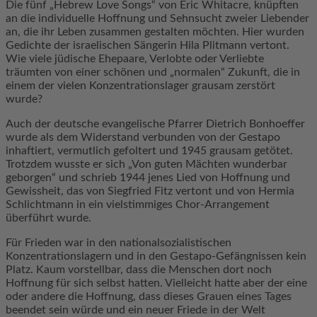
Die fünf „Hebrew Love Songs“ von Eric Whitacre, knüpften
an die individuelle Hoffnung und Sehnsucht zweier Liebender
an, die ihr Leben zusammen gestalten möchten. Hier wurden
Gedichte der israelischen Sängerin Hila Plitmann vertont.
Wie viele jüdische Ehepaare, Verlobte oder Verliebte
träumten von einer schönen und „normalen“ Zukunft, die in
einem der vielen Konzentrationslager grausam zerstört
wurde?
Auch der deutsche evangelische Pfarrer Dietrich Bonhoeffer
wurde als dem Widerstand verbunden von der Gestapo
inhaftiert, vermutlich gefoltert und 1945 grausam getötet.
Trotzdem wusste er sich „Von guten Mächten wunderbar
geborgen“ und schrieb 1944 jenes Lied von Hoffnung und
Gewissheit, das von Siegfried Fitz vertont und von Hermia
Schlichtmann in ein vielstimmiges Chor-Arrangement
überführt wurde.
Für Frieden war in den nationalsozialistischen
Konzentrationslagern und in den Gestapo-Gefängnissen kein
Platz. Kaum vorstellbar, dass die Menschen dort noch
Hoffnung für sich selbst hatten. Vielleicht hatte aber der eine
oder andere die Hoffnung, dass dieses Grauen eines Tages
beendet sein würde und ein neuer Friede in der Welt