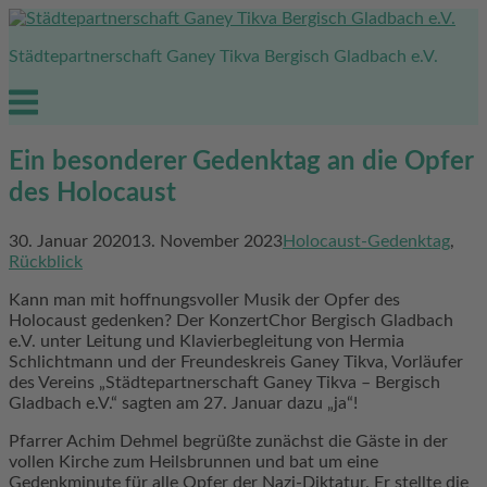
Skip
to
Städtepartnerschaft Ganey Tikva Bergisch Gladbach e.V.
content
Menu
Ein besonderer Gedenktag an die Opfer
des Holocaust
30. Januar 2020
13. November 2023
Holocaust-Gedenktag
,
Rückblick
Kann man mit hoffnungsvoller Musik der Opfer des
Holocaust gedenken? Der KonzertChor Bergisch Gladbach
e.V. unter Leitung und Klavierbegleitung von Hermia
Schlichtmann und der Freundeskreis Ganey Tikva, Vorläufer
des Vereins „Städtepartnerschaft Ganey Tikva – Bergisch
Gladbach e.V.“ sagten am 27. Januar dazu „ja“!
Pfarrer Achim Dehmel begrüßte zunächst die Gäste in der
vollen Kirche zum Heilsbrunnen und bat um eine
Gedenkminute für alle Opfer der Nazi-Diktatur. Er stellte die