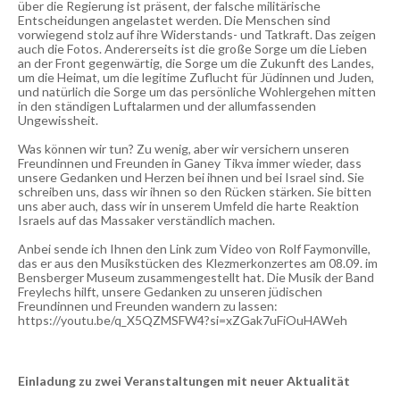
über die Regierung ist präsent, der falsche militärische
Entscheidungen angelastet werden. Die Menschen sind
vorwiegend stolz auf ihre Widerstands- und Tatkraft. Das zeigen
auch die Fotos. Andererseits ist die große Sorge um die Lieben
an der Front gegenwärtig, die Sorge um die Zukunft des Landes,
um die Heimat, um die legitime Zuflucht für Jüdinnen und Juden,
und natürlich die Sorge um das persönliche Wohlergehen mitten
in den ständigen Luftalarmen und der allumfassenden
Ungewissheit.
Was können wir tun? Zu wenig, aber wir versichern unseren
Freundinnen und Freunden in Ganey Tikva immer wieder, dass
unsere Gedanken und Herzen bei ihnen und bei Israel sind. Sie
schreiben uns, dass wir ihnen so den Rücken stärken. Sie bitten
uns aber auch, dass wir in unserem Umfeld die harte Reaktion
Israels auf das Massaker verständlich machen.
Anbei sende ich Ihnen den Link zum Video von Rolf Faymonville,
das er aus den Musikstücken des Klezmerkonzertes am 08.09. im
Bensberger Museum zusammengestellt hat. Die Musik der Band
Freylechs hilft, unsere Gedanken zu unseren jüdischen
Freundinnen und Freunden wandern zu lassen:
https://youtu.be/q_X5QZMSFW4?si=xZGak7uFiOuHAWeh
Einladung zu zwei Veranstaltungen mit neuer Aktualität