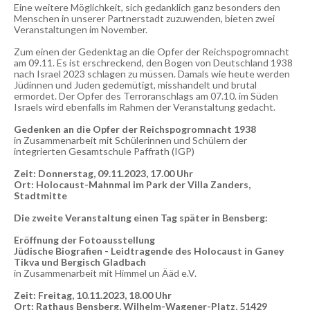
Eine weitere Möglichkeit, sich gedanklich ganz besonders den
Menschen in unserer Partnerstadt zuzuwenden, bieten zwei
Veranstaltungen im November.
Zum einen der Gedenktag an die Opfer der Reichspogromnacht
am 09.11. Es ist erschreckend, den Bogen von Deutschland 1938
nach Israel 2023 schlagen zu müssen. Damals wie heute werden
Jüdinnen und Juden gedemütigt, misshandelt und brutal
ermordet. Der Opfer des Terroranschlags am 07.10. im Süden
Israels wird ebenfalls im Rahmen der Veranstaltung gedacht.
Gedenken an die Opfer der Reichspogromnacht 1938
in Zusammenarbeit mit Schülerinnen und Schülern der
integrierten Gesamtschule Paffrath (IGP)
Zeit: Donnerstag, 09.11.2023, 17.00 Uhr
Ort: Holocaust-Mahnmal im Park der Villa Zanders,
Stadtmitte
Die zweite Veranstaltung einen Tag später in Bensberg:
Eröffnung der Fotoausstellung
Jüdische Biografien -
Leidtragende des Holocaust in Ganey
Tikva und Bergisch Gladbach
in Zusammenarbeit mit Himmel un Ääd e.V.
Zeit: Freitag, 10.11.2023, 18.00 Uhr
Ort: Rathaus Bensberg, Wilhelm-Wagener-Platz, 51429