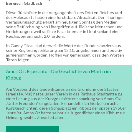
Bergisch Gladbach
Diese Rückblicke in die Vergangenheit des Dritten Reiches und
des Holocausts haben eine furchtbare Aktualität: Der Thüringer
Verfassungsschutz erklärt am heutigen Sonntag den Medien
seine Befürchtung von Übergriffen auf Jüdische Menschen und
Einrichtungen, weil radikale Palästinenser in Deutschland eine
Reichspogromnacht 2.0 fordern.
In Ganey Tikva sind derweil die Worte des Bundeskanzlers aus
seiner Regierungserklärung am 12.10. angekommen und positiv
aufgenommen worden. Hoffen wir gemeinsam, dass den Worten
Taten folgen.
Amos Oz: Esperanto - Die Geschichte von Martin im
Kibbuz
Am Vorabend des Gedenktages an die Gründung der Staates
Israel (14. Mai) hatte unser Verein in das Rathaus Stadtmitte zu
einer Lesung aus der Kurzgeschichtensammlung von Amos Oz,
„Unter Freunden“ eingeladen. Es handelt sich hierbei um acht
Kurzgeschichten, deren Schauplatz ein Kibbuz der späten 1950er
Jahre ist. Amos Oz hatte selbst als Jugendlicher einen Kibbuz zur
Heimat gewählt. Zunächst aber …