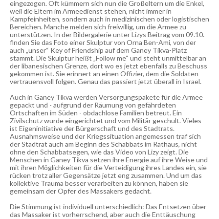
eingezogen. Oft kümmern sich nun die Großeltern um die Enkel,
weil die Eltern im Armeedienst stehen, nicht immer in
Kampfeinheiten, sondern auch in medizinischen oder logistischen
Bereichen. Manche melden sich freiwillig, um die Armee zu
unterstützen. In der Bildergalerie unter Lizys Beitrag vom 09.10.
finden Sie das Foto einer Skulptur von Orna Ben-Ami, von der
auch „unser“ Key of Friendship auf dem Ganey Tikva-Platz
stammt. Die Skulptur heißt „Follow me“ und steht unmittelbar an
der libanesischen Grenze, dort wo es jetzt ebenfalls zu Beschuss
gekommen ist. Sie erinnert an einen Offizier, dem die Soldaten
vertrauensvoll folgen. Genau das passiert jetzt überall in Israel.
Auch in Ganey Tikva werden Versorgungspakete für die Armee
gepackt und - aufgrund der Räumung von gefährdeten
Ortschaften im Süden - obdachlose Familien betreut. Ein
Zivilschutz wurde eingerichtet und vom Militär geschult. Vieles
ist Eigeninitiative der Bürgerschaft und des Stadtrats.
Ausnahmsweise und der Kriegssituation angemessen traf sich
der Stadtrat auch am Beginn des Schabbats im Rathaus, nicht
ohne den Schabbatsegen, wie das Video von Lizy zeigt. Die
Menschen in Ganey Tikva setzen ihre Energie auf ihre Weise und
mit ihren Möglichkeiten für die Verteidigung ihres Landes ein, sie
rücken trotz aller Gegensätze jetzt eng zusammen. Und um das
kollektive Trauma besser verarbeiten zu können, haben sie
gemeinsam der Opfer des Massakers gedacht.
Die Stimmung ist individuell unterschiedlich: Das Entsetzen über
das Massaker ist vorherrschend, aber auch die Enttäuschung