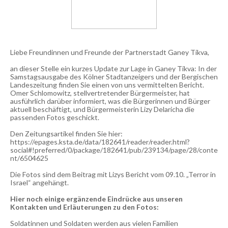
Liebe Freundinnen und Freunde der Partnerstadt Ganey Tikva,
an dieser Stelle ein kurzes Update zur Lage in Ganey Tikva: In der
Samstagsausgabe des Kölner Stadtanzeigers und der Bergischen
Landeszeitung finden Sie einen von uns vermittelten Bericht.
Omer Schlomowitz, stellvertretender Bürgermeister, hat
ausführlich darüber informiert, was die Bürgerinnen und Bürger
aktuell beschäftigt, und Bürgermeisterin Lizy Delaricha die
passenden Fotos geschickt.
Den Zeitungsartikel finden Sie hier:
https://epages.ksta.de/data/182641/reader/reader.html?
social#!preferred/0/package/182641/pub/239134/page/28/conte
nt/6504625
Die Fotos sind dem Beitrag mit Lizys Bericht vom 09.10. „Terror in
Israel“ angehängt.
Hier noch einige ergänzende Eindrücke aus unseren
Kontakten und Erläuterungen zu den Fotos:
Soldatinnen und Soldaten werden aus vielen Familien